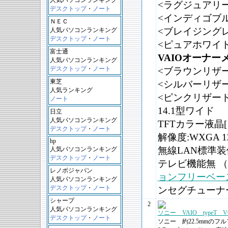
人気パソコンランキング
<ラグジュアリ
デスクトップ
・
ノート
<インディゴブ
ＮＥＣ
<ブレイジング
人気パソコンランキング
デスクトップ
・
ノート
<ピュアホワイト
富士通
VAIOオーナー
人気パソコンランキング
デスクトップ
・
ノート
<ブラウンリザ
東芝
<シルバーリザ
人気ランキング
<ピンクリザード
ノート
14.1型ワイド
日立
人気パソコンランキング
TFTカラー液晶
デスクトップ
・
ノート
解像度:WXGA 1
hp
無線LAN標準装
人気パソコンランキング
デスクトップ
・
ノート
テレビ機能無 
レノボジャパン
ョンフリーベー
人気パソコンランキング
デスクトップ
・
ノート
ンセグチューナ
シャープ
2
人気パソコンランキング
ソニー VAIO typeT VG
デスクトップ
・
ノート
ソニー 約22.5mmのフ