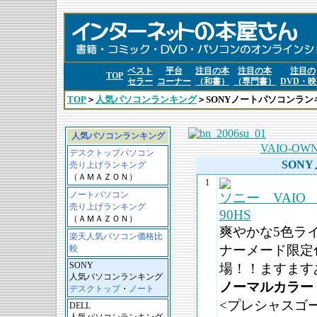
ベスト
平台
注目の本
注目の本
注目の
TOP
セラー
コーナー
（和書）
（専門書）
DVD・
TOP
＞
人気パソコンランキング
＞SONYノートパソコンラン
人気パソコンランキング
VAIO-O
デスクトップパソコン
SON
売り上げランキング
（ＡＭＡＺＯＮ）
1
ノートパソコン
ソニー VAIO t
売り上げランキング
90HS
（ＡＭＡＺＯＮ）
爽やかな5色ライ
楽天人気パソコン価格比
ナーメード限定
較
SONY
場！！ますます
人気パソコンランキング
ノーマルカラー
デスクトップ
・
ノート
<プレシャスゴ
DELL