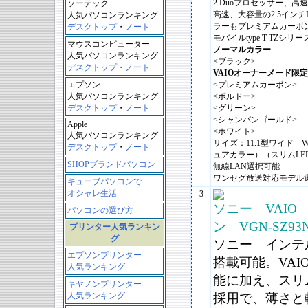
2 Duoプロセッサー、
ソーテック
高速、大容量の2.5イン
人気パソコンランキング
ラーもプレミアムカーボ
デスクトップ
・
ノート
モバイルtype T TZシリ
マウスコンピューター
ノーマルカラー
人気パソコンランキング
<ブラック>
デスクトップ
・
ノート
VAIOオーナーメード限
エプソン
<プレミアムカーボン>
人気パソコンランキング
<ボルドー>
デスクトップ
・
ノート
<グリーン>
<シャンパンゴールド>
Apple
<ホワイト>
人気パソコンランキング
サイズ：11.1型ワイド 
デスクトップ
・
ノート
ュアカラー）（スリムLE
SHOPブランドパソコン
無線LAN選択可能
ワンセグ放送対応モデル
キューブパソコンで
オシャレ生活
3
ソニー VAIO
パソコンの選び方
ン VGN-SZ93
プリンター人気ランキン
グ
ソニー インテル 
エプソンプリンター
搭載可能。VA
人気ランキング
能に加え、スリ
キヤノンプリンター
人気ランキング
採用で、薄さと