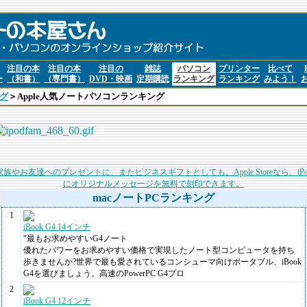
注目の本
注目の本
注目の
雑誌
パソコン
プリンター
比べて
ー
（和書）
（専門書）
DVD・映画
定期購読
ランキング
ランキング
みよう！
グ
＞Apple人気ノートパソコンランキング
家族やお友達へのプレゼントに、またビジネスギフトとしても。Apple Storeなら、iPo
にオリジナルメッセージを無料で刻印できます。
macノートPCランキング
1
iBook G4 14インチ
"最もお求めやすいG4ノート
優れたパワーをお求めやすい価格で実現したノート型コンピュータを持ち
歩きませんか?世界で最も愛されているコンシューマ向けポータブル、iBook
G4を選びましょう。高速のPowerPC G4プロ
2
iBook G4 12インチ