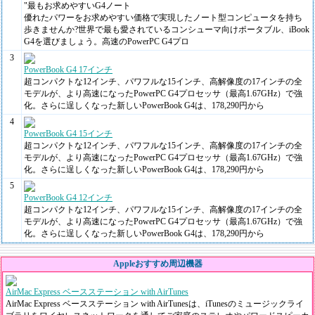
"最もお求めやすいG4ノート
優れたパワーをお求めやすい価格で実現したノート型コンピュータを持ち
歩きませんか?世界で最も愛されているコンシューマ向けポータブル、iBook
G4を選びましょう。高速のPowerPC G4プロ
3
PowerBook G4 17インチ
超コンパクトな12インチ、パワフルな15インチ、高解像度の17インチの全
モデルが、より高速になったPowerPC G4プロセッサ（最高1.67GHz）で強
化。さらに逞しくなった新しいPowerBook G4は、178,290円から
4
PowerBook G4 15インチ
超コンパクトな12インチ、パワフルな15インチ、高解像度の17インチの全
モデルが、より高速になったPowerPC G4プロセッサ（最高1.67GHz）で強
化。さらに逞しくなった新しいPowerBook G4は、178,290円から
5
PowerBook G4 12インチ
超コンパクトな12インチ、パワフルな15インチ、高解像度の17インチの全
モデルが、より高速になったPowerPC G4プロセッサ（最高1.67GHz）で強
化。さらに逞しくなった新しいPowerBook G4は、178,290円から
Appleおすすめ周辺機器
AirMac Express ベースステーション with AirTunes
AirMac Express ベースステーション with AirTunesは、iTunesのミュージックライ