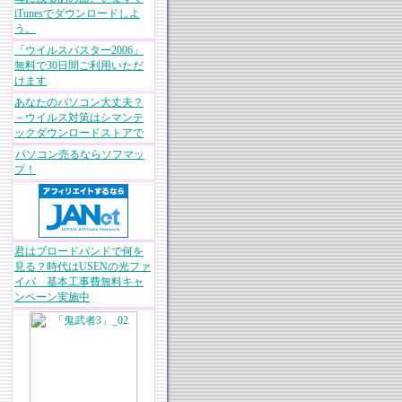
iTunesでダウンロードしよ
う。
「ウイルスバスター2006」
無料で30日間ご利用いただ
けます
あなたのパソコン大丈夫？
－ウイルス対策はシマンテ
ックダウンロードストアで
パソコン売るならソフマッ
プ！
君はブロードバンドで何を
見る？時代はUSENの光ファ
イバ 基本工事費無料キャ
ンペーン実施中