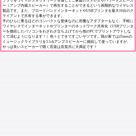
ブラリをワイヤレスネットワークを通してご家庭のステレオやパワードスピーカ
ー（アンプ内蔵スピーカー）で再生することができるという画期的なワイヤレス
製品です。また、ブロードバンドインターネットやUSBプリンタを最大10台のク
ライアントで共有する事ができます。
手のひらに乗るほどのコンパクトな筐体なのに邪魔なアダプターもなく、手軽に
ワイヤレスでインターネットやプリンターのネットワーク共有化（USBプリンタ
ーを接続したパソコンをわざわざ立ち上げてから他のPCでプリントアウトしな
くて済むようになります！）色々とできてすごいヤツです。我が家ではiTunesの
ミュージックライブラリを5.1chアンプスピーカーに接続して使っていますが、
やっぱ良いスピーカーで聴く音楽は音質共に大満足です！