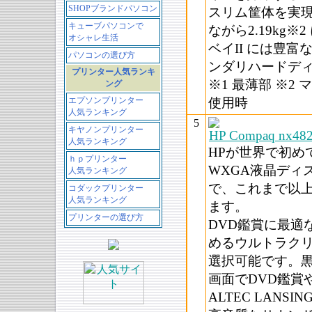
SHOPブランドパソコン
スリム筐体を実現
キューブパソコンで
ながら2.19kg
オシャレ生活
ベイII には豊
パソコンの選び方
ンダリハードデ
プリンター人気ランキ
※1 最薄部 ※2
ング
エプソンプリンター
使用時
人気ランキング
5
キヤノンプリンター
HP Compaq nx482
人気ランキング
HPが世界で初め
ｈｐプリンター
WXGA液晶ディ
人気ランキング
で、これまで以
コダックプリンター
人気ランキング
ます。
プリンターの選び方
DVD鑑賞に最適
めるウルトラク
選択可能です。
画面でDVD鑑賞
ALTEC LAN