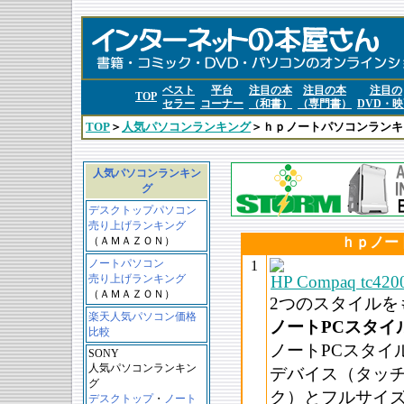
ベスト
平台
注目の本
注目の本
注目の
TOP
セラー
コーナー
（和書）
（専門書）
DVD・
TOP
＞
人気パソコンランキング
＞ｈｐノートパソコンランキ
人気パソコンランキン
グ
デスクトップパソコン
売り上げランキング
（ＡＭＡＺＯＮ）
ｈｐノー
ノートパソコン
1
売り上げランキング
HP Compaq tc4200
（ＡＭＡＺＯＮ）
2つのスタイルを
楽天人気パソコン価格
ノートPCスタイ
比較
ノートPCスタイ
SONY
人気パソコンランキン
デバイス（タッ
グ
ク）とフルサイ
デスクトップ
・
ノート