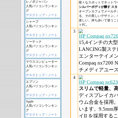
レノボジャパン
様々なスポットでネットワ
人気パソコンランキン
シルバーボディが醸す ス
グ
オープンカフェでメールチ
デスクトップ
・
ノート
る、その美しいデザイン。
楽しい、持ち歩いて使うこと
シャープ
トPC。
人気パソコンランキン
グ
3
デスクトップ
・
ノート
HP Compaq nx720
15,4インチの大
ソーテック
人気パソコンランキン
LANCING製ス
グ
デスクトップ
・
ノート
エンターテイメン
マウスコンピューター
Compaq nx720
人気パソコンランキン
チメディアユー
グ
デスクトップ
・
ノート
4
HP Compaq nc623
エプソン
人気パソコンランキン
スリムで軽量、
グ
ディスプレイカ
デスクトップ
・
ノート
ウム合金を採用
Apple
人気パソコンランキン
います。9.5m
グ
デスクトップ
・
ノート
イII を採用するこ