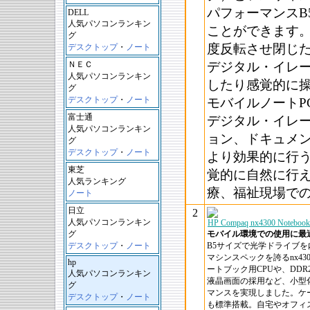
パフォーマンスB
DELL
人気パソコンランキン
ことができます。
グ
度反転させ閉じ
デスクトップ
・
ノート
ＮＥＣ
デジタル・イレ
人気パソコンランキン
したり感覚的に
グ
デスクトップ
・
ノート
モバイルノートP
富士通
デジタル・イレ
人気パソコンランキン
ョン、ドキュメ
グ
デスクトップ
・
ノート
より効果的に行
東芝
覚的に自然に行
人気ランキング
療、福祉現場で
ノート
日立
2
人気パソコンランキン
HP Compaq nx4300 Noteboo
グ
モバイル環境での使用に最
デスクトップ
・
ノート
B5サイズで光学ドライブを内
マシンスペックを誇るnx4
hp
ートブック用CPUや、DDR2-
人気パソコンランキン
液晶画面の採用など、小型
グ
マンスを実現しました。ケ
デスクトップ
・
ノート
も標準搭載。自宅やオフィ